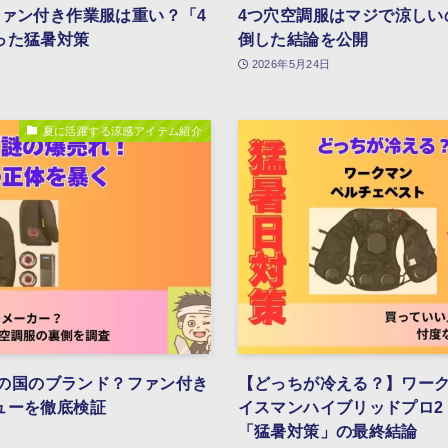
ファン付き作業服は重い？「4
4つ穴空調服はマジで涼しい
った猛暑対策
倒した結論を公開
2026年5月24日
夏に活躍する涼感アイテム紹介
どこの国のブランド？ファン付き
【どっちが冷える？】ワークマ
ューを徹底検証
イスマンハイブリッドプロ2
「猛暑対策」の最終結論