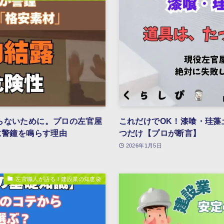
らないために。プロの左官屋
これだけでOK！漆喰・珪藻
に警鐘を鳴らす理由
つだけ【プロが断言】
2026年1月5日
左官職人が語る！建設業の知恵袋