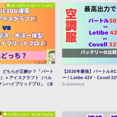
夏に活躍する涼感アイテム紹介
ル】どちらが正解か？「バート
【2026年最強】バートルAC
服）＋アイスクラフト（ペル
ー！Letibe 42V・Covel
マンハイブリッドプロ」（水
2026年5月1日
左官職人が語る！建設業の知恵袋