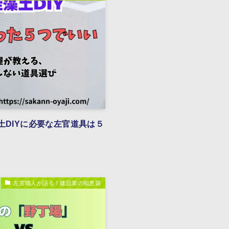
土DIYに必要な左官道具は５
左官職人が語る！建設業の知恵袋