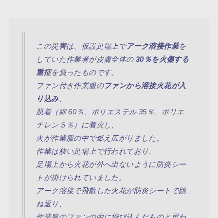
この災害は、仮設足場上で
アーク
溶接
作業
を
していた作業者が皮膚全体の
30％を火傷する
重症
を負ったものです。
ファン付き作業服の
ファンから溶接火花が入
り込み
、
肌着（綿 60％、ポリエステル 35％、ポリエ
チレン５％）に
着火
し、
火が作業服の中で燃え広がりました。
作業は狭い足場上で行われており、
足場上から火花が外へ出ないように防炎シー
トが掛けられていました。
アーク溶接で飛散した火花が防炎シートで跳
ね返り、
作業服のファンの中に飛び込んだものと思わ