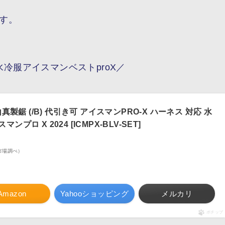
す。
冷服アイスマンベストproX／
 山真製鋸 (/B) 代引き可 アイスマンPRO-X ハーネス 対応 水
ンプロ X 2024 [ICMPX-BLV-SET]
楽天市場調べ）
Amazon
Yahooショッピング
メルカリ
ポチップ